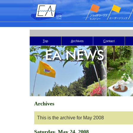
T
op
A
rchives
C
ontact
Archives
This is the archive for May 2008
Saturday, May 24, 2008