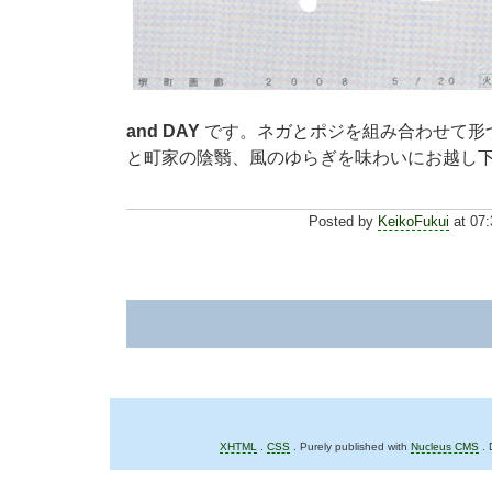
and DAY
です。ネガとポジを組み合わせて形
と町家の陰翳、風のゆらぎを味わいにお越し
Posted by
KeikoFukui
at 07:
XHTML
.
CSS
. Purely published with
Nucleus CMS
. 