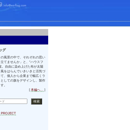
ッグ
りの風景の中で、それぞれの思い
立てませんか」と、“ハウスフ
案。自由に染め上げた布が太陽
、風をはらんでいきいきと活気づ
って、個人から企業まで幅広くラ
クとしての旗をデザインし、製作
ます。
[
本編へ…
]
K PROJECT