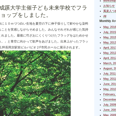
workshop
お知らせ
成蹊大学主催子ども未来学校でフラ
風楽人つ
ショップをしました。
All
Monthly Ar
象に１０ｍづつ白い生地を夏空の下に伸子張りして鮮やかな染料
May, 201
ることを実感しながらそめました。みんなそれぞれが感じた気持
July, 2015
くれました。最後に竹ざおにくくりつけたフラッグをはためかせ
May, 201
う。」と青空に向かって歓声をあげました。出来上がったフラッ
May, 201
日JR長岡京駅前ビルパピオ２F市民ホールに展示されます。
April, 201
May, 201
April, 201
March, 2
August, 2
July, 2011
May, 2011
June, 201
May, 201
February,
December
July, 2009
June, 200
May, 200