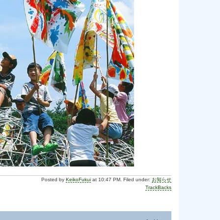
Posted by
KeikoFukui
at 10:47 PM. Filed under:
お知らせ
TrackBacks