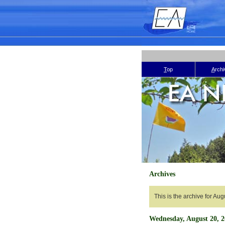
T
op
A
rch
Archives
This is the archive for Au
Wednesday, August 20, 