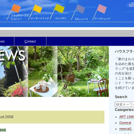
ives
C
ontact
ハウスフラ
「家のまわ
を込めた旗を
ラッグ”を提
の光を浴び
くことを願
ンド・マー
を続けてい
Search
Categories
gust 2008
ART LIN
General
newcat1
2008