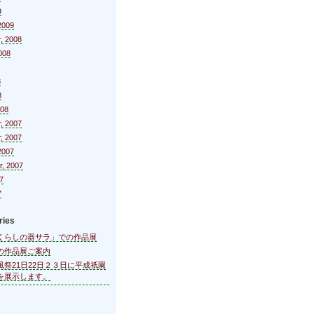
9
2009
, 2008
008
8
8
008
, 2007
, 2007
2007
r, 2007
7
7
ries
くらしの器サラ」での作品展
の作品展ご案内
風祭21日22日２３日に平成祇園
を展示します。