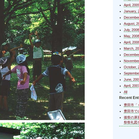
April, 200
January, 
December
August, 2
July, 2008
May, 200
April, 200
March, 2
December
November
October, 
Septembe
June, 200
April, 200
All
Recent Ent
豊田市「
豊田市で
後祭の屏
祭祭礼図