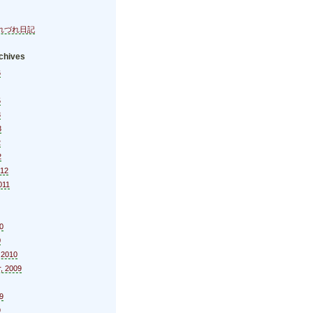
れづれ日記
chives
6
5
3
3
2
2
012
011
0
0
 2010
, 2009
9
9